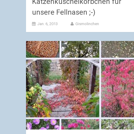
Katzenkuschelkörbchen für
unsere Fellnasen ;-)
Jan. 6, 2013
Gismolinchen