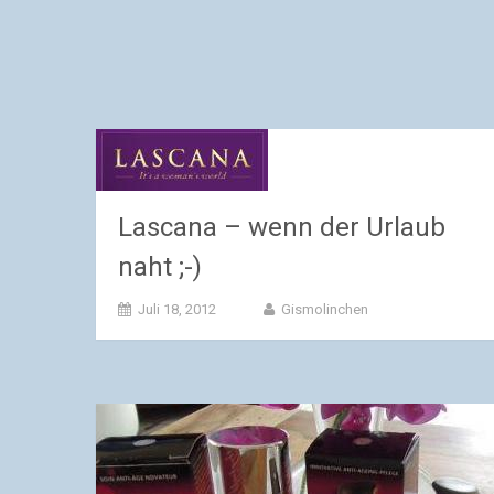
Lascana – wenn der Urlaub
naht ;-)
Juli 18, 2012
Gismolinchen