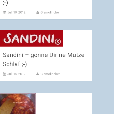
;-)
Juli 19, 2012
Gismolinchen
Sandini – gönne Dir ne Mütze
Schlaf ;-)
Juli 15, 2012
Gismolinchen