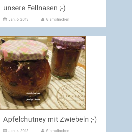
unsere Fellnasen ;-)
Jan. 6, 2013
Gismolinchen
Apfelchutney mit Zwiebeln ;-)
Jan. 4, 2013
Gismolinchen