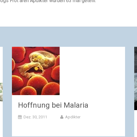
logs Frot ären Apdikter wurden 63 mal geteilt
Hoffnung bei Malaria
Dez. 30, 2011
Apdikter