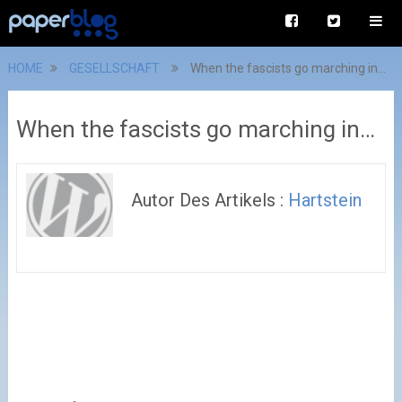
HOME
GESELLSCHAFT
When the fascists go marching in…
When the fascists go marching in…
Autor Des Artikels :
Hartstein