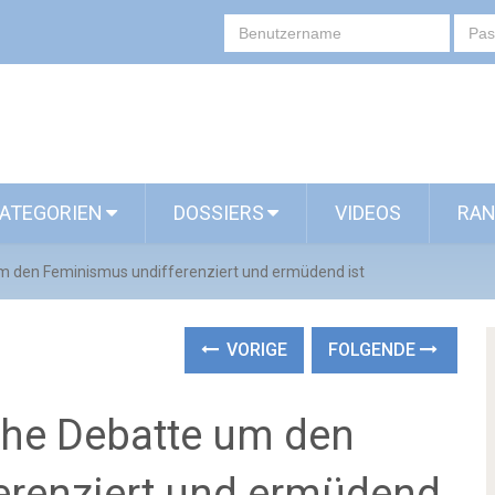
ATEGORIEN
DOSSIERS
VIDEOS
RAN
m den Feminismus undifferenziert und ermüdend ist
VORIGE
FOLGENDE
che Debatte um den
erenziert und ermüdend