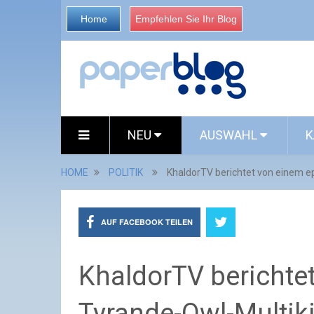
Home
Empfehlen Sie Ihr Blog
NEU
AUSWAHL
K
HOME
POLITIK
KhaldorTV berichtet von einem ep
AUF FACEBOOK TEILEN
KhaldorTV berichte
Tyrande-Owl-Multiki