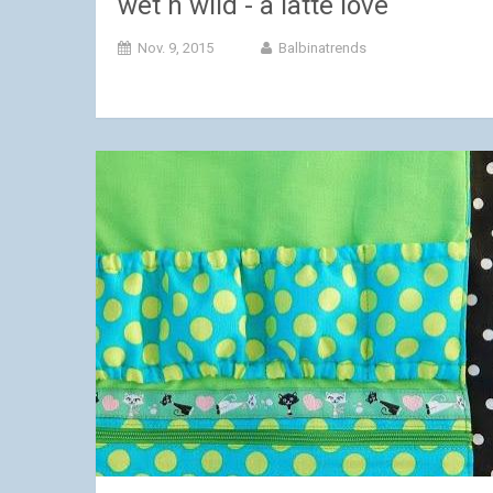
wet n wild - a latte love
Nov. 9, 2015
Balbinatrends