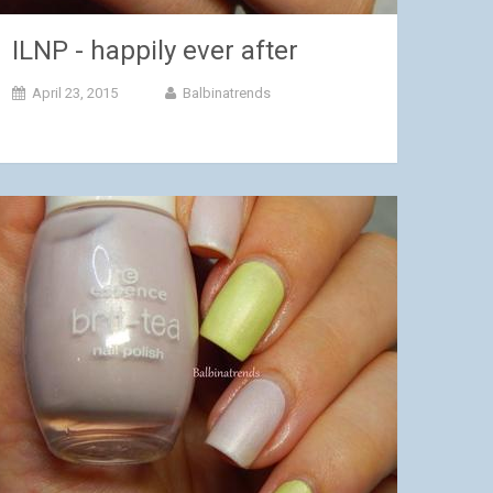
ILNP - happily ever after
April 23, 2015
Balbinatrends