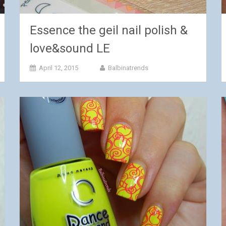
Essence the geil nail polish &
love&sound LE
April 12, 2015
Balbinatrends