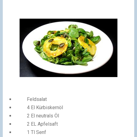
Feldsalat
4 El Kürbiskernöl
2 El neutrals Öl
2 EL Apfelsaft
1 Tl Senf