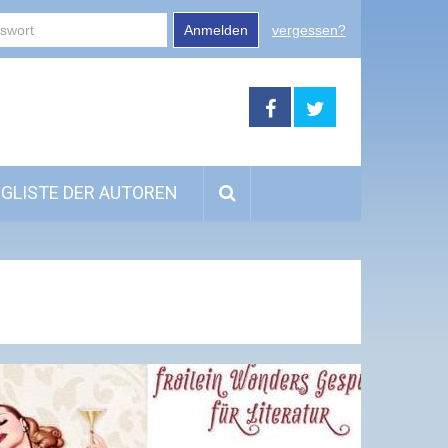
Anmelden
vergessen?
GLISTE DER AUTOREN