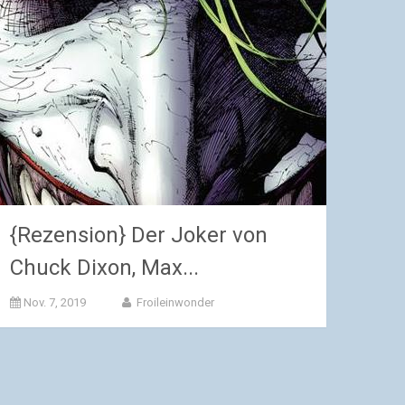
{Rezension} Der Joker von
Chuck Dixon, Max...
Nov. 7, 2019
Froileinwonder