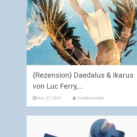
{Rezension} Daedalus & Ikarus
von Luc Ferry,...
Nov. 27, 2019
Froileinwonder