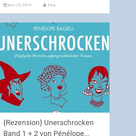
Nov. 25, 2019
Fina
{Rezension} Unerschrocken
Band 1 + 2 von Pénélope...