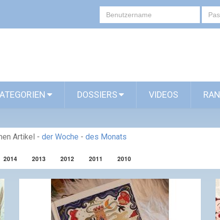
ATEGORIEN
DOSSIERS
VIDEOS
RAN
en Artikel
-
der Woche
-
des Monats
2014
2013
2012
2011
2010