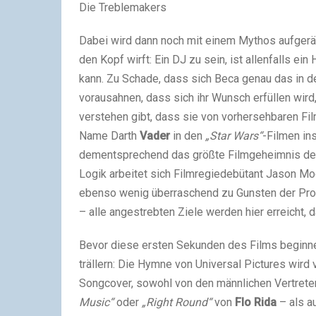
Die Treblemakers
Dabei wird dann noch mit einem Mythos aufgeräu
den Kopf wirft: Ein DJ zu sein, ist allenfalls e
kann. Zu Schade, dass sich Beca genau das in 
vorausahnen, dass sich ihr Wunsch erfüllen wird,
verstehen gibt, dass sie von vorhersehbaren Fi
Name Darth
Vader
in den
„Star Wars“
-Filmen in
dementsprechend das größte Filmgeheimnis der
Logik arbeitet sich Filmregiedebütant Jason Mo
ebenso wenig überraschend zu Gunsten der Prota
– alle angestrebten Ziele werden hier erreicht,
Bevor diese ersten Sekunden des Films beginne
trällern: Die Hymne von Universal Pictures wird
Songcover, sowohl von den männlichen Vertrete
Music“
oder
„Right Round“
von
Flo Rida
– als a