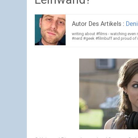
Autor Des Artikels :
Deni
writing about #films - watching even
#nerd #geek #filmbuff and proud of i