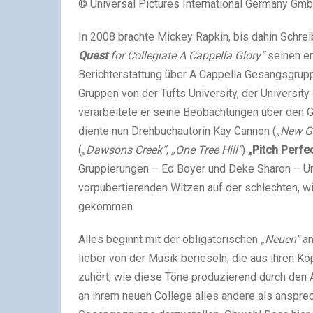
© Universal Pictures International Germany GmbH
In 2008 brachte Mickey Rapkin, bis dahin Schrei
Quest
for Collegiate A Cappella Glory“
seinen er
Berichterstattung über A Cappella Gesangsgrupp
Gruppen von der Tufts University, der University
verarbeitete er seine Beobachtungen über den G
diente nun Drehbuchautorin Kay Cannon (
„New Gi
(
„Dawsons Creek“
,
„One Tree Hill“
)
„Pitch Perfe
Gruppierungen – Ed Boyer und Deke Sharon – Unt
vorpubertierenden Witzen auf der schlechten, w
gekommen.
Alles beginnt mit der obligatorischen
„Neuen“
am
lieber von der Musik berieseln, die aus ihren 
zuhört, wie diese Töne produzierend durch den 
an ihrem neuen College alles andere als ansprec