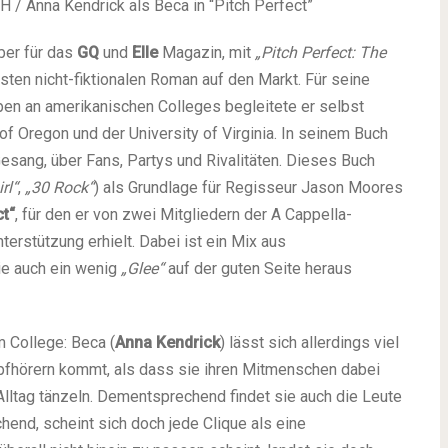
 / Anna Kendrick als Beca in “Pitch Perfect”
ber für das
GQ
und
Elle
Magazin, mit
„Pitch Perfect: The
sten nicht-fiktionalen Roman auf den Markt. Für seine
en an amerikanischen Colleges begleitete er selbst
 of Oregon und der University of Virginia. In seinem Buch
esang, über Fans, Partys und Rivalitäten. Dieses Buch
rl“
,
„30 Rock“
) als Grundlage für Regisseur Jason Moores
ct“
, für den er von zwei Mitgliedern der A Cappella-
erstützung erhielt. Dabei ist ein Mix aus
ie auch ein wenig
„Glee“
auf der guten Seite heraus
 College: Beca (
Anna Kendrick
) lässt sich allerdings viel
Kopfhörern kommt, als dass sie ihren Mitmenschen dabei
Alltag tänzeln. Dementsprechend findet sie auch die Leute
hend, scheint sich doch jede Clique als eine