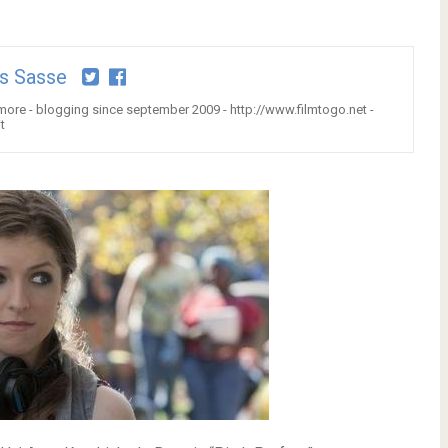
s Sasse
 more - blogging since september 2009 - http://www.filmtogo.net -
t