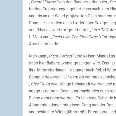
„Eternal Flame“
von den Bangles oder auch
„Par
beiden Gruppierungen gehört dann auch zum Hig
und ein an die Wand projiziertes Glücksrad en
Songs: Hier sollen dann Lieder über Sex gesung
von Rihanna, wird fortgesetzt mit
„Let’s Talk Ab
II Men) und
„Feels Like The First Time“
(Foreigne
Abschluss findet.
Man kann
„Pitch Perfect“
also keinen Mangel an 
dass hier äußerst wenig gesungen wird. Das ist
ihre Mitstreiterinnen – darunter auch Rebel Wils
Campus bewegen, auf dem es vor musikalischen T
„Glee“
-Kids wie Könige behandelt werden und nic
ausgesetzt sein. Dann aber macht sich doch rech
Bühne gesungen werden. Es ist keine Schande k
Alltagssituationen mit einem Song aus der Reali
und schlechte Witze (übergroße Brustnippel un