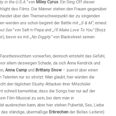
ty in the U.S.A.“
von
Miley Cyrus
. Ein Sing-Off dieser
hlight des Films. Die Männer stehen den Frauen gegenüber
tscheidet über den Themenschwerpunkt der zu singenden
en werden uns schon beginnt der Battle mit
„S & M“
, erneut
out Sex“
von Salt-n-Pepa und
„I’ll Make Love To You“
(Boyz
r), bevor es mit
„No Diggity“
von Blackstreet seinen
Facettenreichtum vorwerfen, dennoch entsteht das Gefühl,
 vor allem deswegen Schade, da sich Anna Kendrick und
on,
Anna Camp
und
Brittany Snow
– zuerst über einen
alenten nur so strotzt. Man glaubt, hier würden die
ht den täglichen Slushy-Attacken ihrer Mitschüler
t schnell bemerkbar, dass die Songs hier nur auf der
ein Film-Musical zu sein, bei dem man in
tät ausbrechen kann, aber hier stehen Pubertät, Sex, Liebe
d das ständige, übermäßige
Erbrechen
der Bellas-Leiterin)