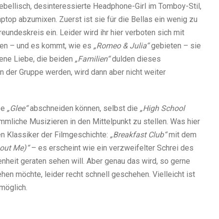
rebellisch, desinteressierte Headphone-Girl im Tomboy-Stil,
ptop abzumixen. Zuerst ist sie für die Bellas ein wenig zu
Freundeskreis ein. Leider wird ihr hier verboten sich mit
ren – und es kommt, wie es
„Romeo & Julia“
gebieten – sie
otene Liebe, die beiden
„Familien“
dulden dieses
n der Gruppe werden, wird dann aber nicht weiter
be
„Glee“
abschneiden können, selbst die
„High School
mmliche Musizieren in den Mittelpunkt zu stellen. Was hier
nen Klassiker der Filmgeschichte:
„Breakfast Club“
mit dem
bout Me)“
– es erscheint wie ein verzweifelter Schrei des
nheit geraten sehen will. Aber genau das wird, so gerne
en möchte, leider recht schnell geschehen. Vielleicht ist
möglich.