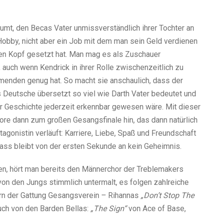
mt, den Becas Vater unmissverständlich ihrer Tochter an
in Hobby, nicht aber ein Job mit dem man sein Geld verdienen
den Kopf gesetzt hat. Man mag es als Zuschauer
 auch wenn Kendrick in ihrer Rolle zwischenzeitlich zu
lmenden genug hat. So macht sie anschaulich, dass der
s Deutsche übersetzt so viel wie Darth Vater bedeutet und
 Geschichte jederzeit erkennbar gewesen wäre. Mit dieser
ore dann zum großen Gesangsfinale hin, das dann natürlich
gonistin verläuft: Karriere, Liebe, Spaß und Freundschaft
 dass bleibt von der ersten Sekunde an kein Geheimnis.
n, hört man bereits den Männerchor der Treblemakers
 von den Jungs stimmlich untermalt, es folgen zahlreiche
rn der Gattung Gesangsverein – Rihannas
„Don’t Stop The
uch von den Barden Bellas:
„The Sign“
von Ace of Base,