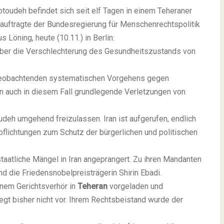
toudeh befindet sich seit elf Tagen in einem Teheraner
eauftragte der Bundesregierung für Menschenrechtspolitik
Löning, heute (10.11.) in Berlin:
 über die Verschlechterung des Gesundheitszustands von
u beobachtenden systematischen Vorgehens gegen
n auch in diesem Fall grundlegende Verletzungen von
oudeh umgehend freizulassen. Iran ist aufgerufen, endlich
pflichtungen zum Schutz der bürgerlichen und politischen
taatliche Mängel in Iran angeprangert. Zu ihren Mandanten
nd die Friedensnobelpreisträgerin Shirin Ebadi.
nem Gerichtsverhör in
Teheran
vorgeladen und
liegt bisher nicht vor. Ihrem Rechtsbeistand wurde der