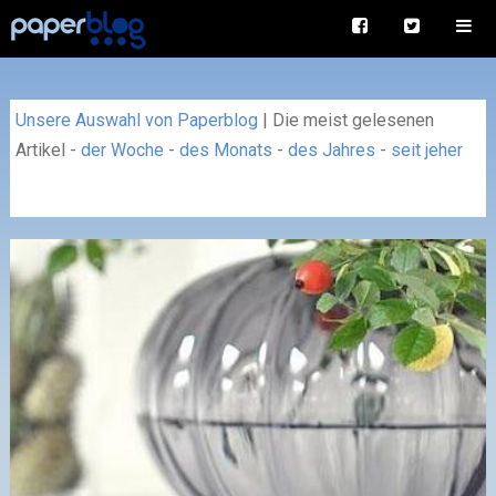
Unsere Auswahl von Paperblog
|
Die meist gelesenen
Artikel
-
der Woche
-
des Monats
-
des Jahres
-
seit jeher