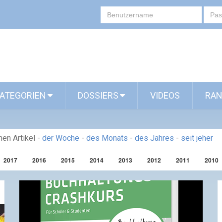
ATEGORIEN
DOSSIERS
VIDEOS
RAN
en Artikel
-
der Woche
-
des Monats
-
des Jahres
-
seit jeher
2017
2016
2015
2014
2013
2012
2011
2010