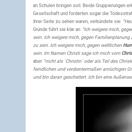
an Schulen bringen soll. Beide Gruppierungen er
Gesellschaft und forderten sogar die Todesstraf
ihrer Seite zu sehen waren, verkündete sie:
“Heu
Gründe führt sie klar an:
“Ich weigere mich, gege
sein. Ich weigere mich, gegen Familienplanung z
zu sein. Ich weigere mich, gegen weltlichen
Hum
sein. Im Namen Christi sage ich mich vom
Chri
aber
“nicht als ´Christin´ oder als Teil des Chri
feindlichen und verdientermaßen anrüchigen G
und bin daran gescheitert. Ich bin eine Außensei