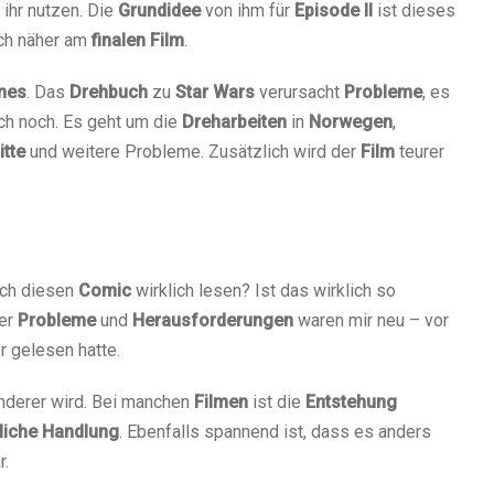
ihr nutzen. Die
Grundidee
von ihm für
Episode II
ist dieses
ich näher am
finalen
Film
.
nes
. Das
Drehbuch
zu
Star
Wars
verursacht
Probleme
, es
h noch. Es geht um die
Dreharbeiten
in
Norwegen
,
itte
und weitere Probleme. Zusätzlich wird der
Film
teurer
 ich diesen
Comic
wirklich lesen? Ist das wirklich so
der
Probleme
und
Herausforderungen
waren mir neu – vor
er gelesen hatte.
nderer wird. Bei manchen
Filmen
ist die
Entstehung
liche
Handlung
. Ebenfalls spannend ist, dass es anders
r.