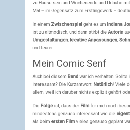
zu Hause sein und Wochenende und Urlaube mit 
Mal – im Gegensatz zum Erstlingswerk – deutl
In einem
Zwischenspiel
geht es um
Indiana
Jo
ist zu altmodisch, und dann stirbt die
Autorin
auc
Umgestaltungen
,
kreative
Anpassungen
,
Schn
und teurer.
Mein Comic Senf
Auch bei diesem
Band
war ich verhalten. Sollte
interessant? Die Kurzantwort:
Natürlich
! Viele 
allem, weil ich darüber nichts explizit gehört od
Die
Folge
ist, dass der
Film
für mich noch beso
mindestens genauso interessant wie die
eigent
als beim
ersten
Film
vieles genauso geplant wa