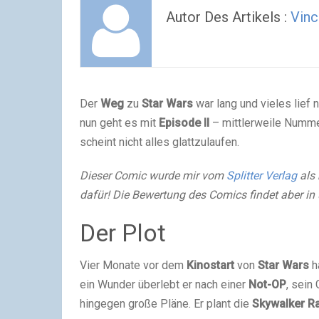
Autor Des Artikels :
Vinc
Der
Weg
zu
Star
Wars
war lang und vieles lief 
nun geht es mit
Episode II
– mittlerweile Numm
scheint nicht alles glattzulaufen.
Dieser Comic wurde mir vom
Splitter Verlag
als
dafür! Die Bewertung des Comics findet aber in
Der Plot
Vier Monate vor dem
Kinostart
von
Star
Wars
h
ein Wunder überlebt er nach einer
Not-OP
, sein
hingegen große Pläne. Er plant die
Skywalker
R