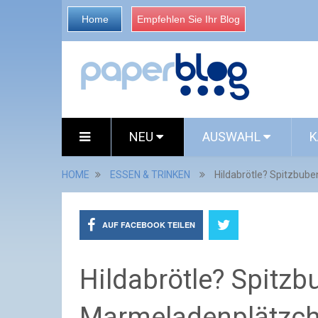
Home
Empfehlen Sie Ihr Blog
NEU
AUSWAHL
K
HOME
ESSEN & TRINKEN
Hildabrötle? Spitzbub
AUF FACEBOOK TEILEN
Hildabrötle? Spitz
Marmeladenplätzche