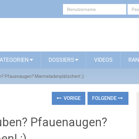
ATEGORIEN
DOSSIERS
VIDEOS
RAN
en? Pfauenaugen? Marmeladenplätzchen! ;)
VORIGE
FOLGENDE
buben? Pfauenaugen?
n! ;)