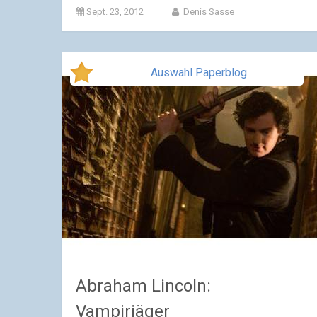
Sept. 23, 2012
Denis Sasse
Auswahl Paperblog
Abraham Lincoln:
Vampirjäger