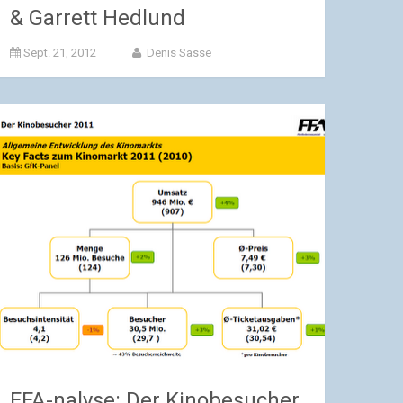
& Garrett Hedlund
Sept. 21, 2012
Denis Sasse
FFA-nalyse: Der Kinobesucher