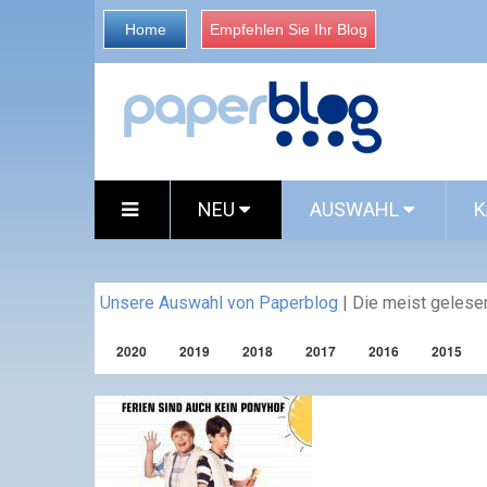
Home
Empfehlen Sie Ihr Blog
NEU
AUSWAHL
K
Unsere Auswahl von Paperblog
|
Die meist gelesen
2020
2019
2018
2017
2016
2015