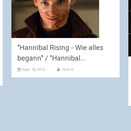
"Hannibal Rising - Wie alles
begann" / "Hannibal...
Sept. 18, 2012
Timo K.