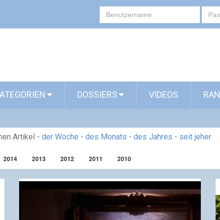
ATEGORIEN
DOSSIERS
VIDEOS
RAN
en Artikel
-
der Woche
-
des Monats
-
des Jahres
-
seit jeher
2014
2013
2012
2011
2010