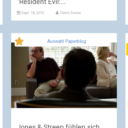
“Resident Evil:...
Sept. 18, 2012
Denis Sasse
Auswahl Paperblog
Jones & Streep fühlen sich