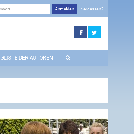
Anmelden
vergessen?
GLISTE DER AUTOREN