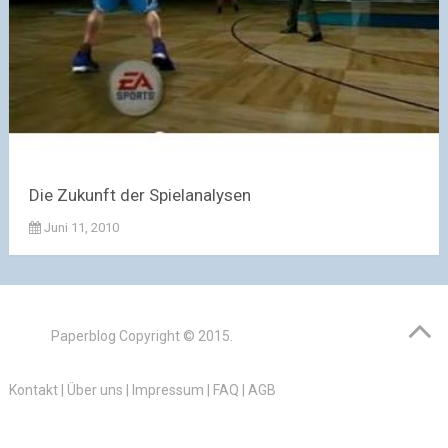
Die Zukunft der Spielanalysen
Juni 11, 2010
Paperblog
Copyright © 2015.
Kontakt
|
Über uns
|
Impressum
|
FAQ
|
AGB