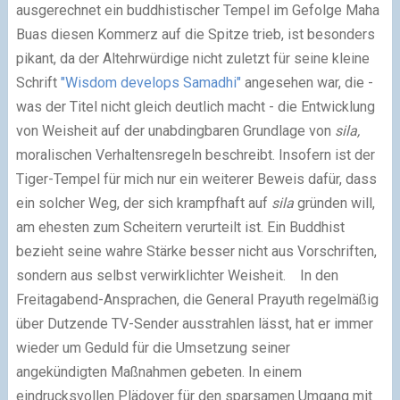
ausgerechnet ein buddhistischer Tempel im Gefolge Maha
Buas diesen Kommerz auf die Spitze trieb, ist besonders
pikant, da der Altehrwürdige nicht zuletzt für seine kleine
Schrift
"Wisdom develops Samadhi"
angesehen war, die -
was der Titel nicht gleich deutlich macht - die Entwicklung
von Weisheit auf der unabdingbaren Grundlage von
sila,
moralischen Verhaltensregeln beschreibt. Insofern ist der
Tiger-Tempel für mich nur ein weiterer Beweis dafür, dass
ein solcher Weg, der sich krampfhaft auf
sila
gründen will,
am ehesten zum Scheitern verurteilt ist. Ein Buddhist
bezieht seine wahre Stärke besser nicht aus Vorschriften,
sondern aus selbst verwirklichter Weisheit.
In den
Freitagabend-Ansprachen, die General Prayuth regelmäßig
über Dutzende TV-Sender ausstrahlen lässt, hat er immer
wieder um Geduld für die Umsetzung seiner
angekündigten Maßnahmen gebeten. In einem
eindrucksvollen Plädoyer für den sparsamen Umgang mit