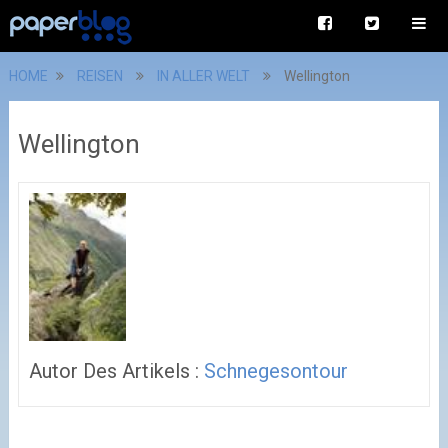
HOME
REISEN
IN ALLER WELT
Wellington
Wellington
Autor Des Artikels :
Schnegesontour