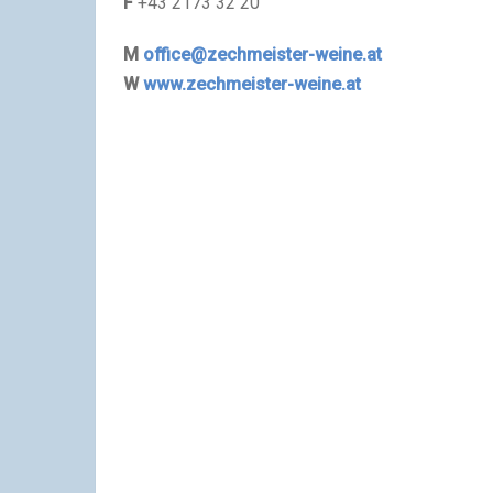
F
+43 2173 32 20
M
office@zechmeister-weine.at
W
www.zechmeister-weine.at