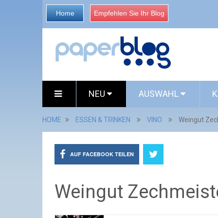
Home
Empfehlen Sie Ihr Blog
NEU
AUSWAHL
K
HOME
ESSEN & TRINKEN
VINO
Weingut Zech
AUF FACEBOOK TEILEN
Weingut Zechmeiste