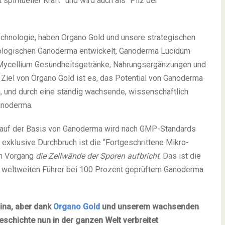
piritueller Kraft” und wird auch als “Pilz der
chnologie, haben Organo Gold und unsere strategischen
iologischen Ganoderma entwickelt, Ganoderma Lucidum
Mycellium Gesundheitsgetränke, Nahrungsergänzungen und
Ziel von Organo Gold ist es, das Potential von Ganoderma
, und durch eine ständig wachsende, wissenschaftlich
anoderma.
e auf der Basis von Ganoderma wird nach GMP-Standards
r exklusive Durchbruch ist die “Fortgeschrittene Mikro-
en Vorgang
die Zellwände der Sporen aufbricht
. Das ist die
um weltweiten Führer bei 100 Prozent geprüftem Ganoderma
ina, aber dank
Organo Gold
und unserem wachsenden
schichte nun in der ganzen Welt verbreitet