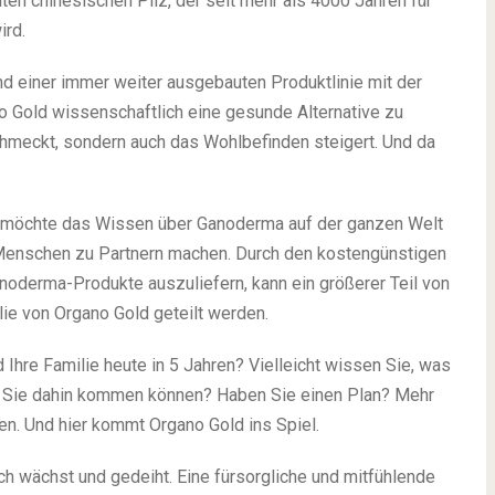
en chinesischen Pilz, der seit mehr als 4000 Jahren für
ird.
 einer immer weiter ausgebauten Produktlinie mit der
 Gold wissenschaftlich eine gesunde Alternative zu
schmeckt, sondern auch das Wohlbefinden steigert. Und da
es möchte das Wissen über Ganoderma auf der ganzen Welt
Menschen zu Partnern machen. Durch den kostengünstigen
oderma-Produkte auszuliefern, kann ein größerer Teil von
ie von Organo Gold geteilt werden.
Ihre Familie heute in 5 Jahren? Vielleicht wissen Sie, was
e Sie dahin kommen können? Haben Sie einen Plan? Mehr
lten. Und hier kommt Organo Gold ins Spiel.
ich wächst und gedeiht. Eine fürsorgliche und mitfühlende