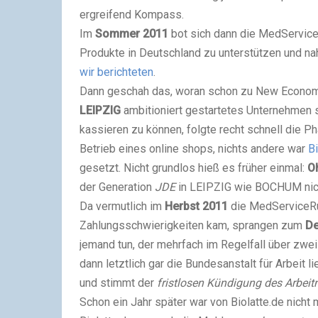
ergreifend Kompass.
Im
Sommer 2011
bot sich dann die MedService
Produkte in Deutschland zu unterstützen und n
wir berichteten
.
Dann geschah das, woran schon zu New Economy
LEIPZIG
ambitioniert gestartetes Unternehmen s
kassieren zu können, folgte recht schnell die P
Betrieb eines online shops, nichts andere war
Bi
gesetzt. Nicht grundlos hieß es früher einmal:
Oh
der Generation
JDE
in LEIPZIG wie BOCHUM nicht
Da vermutlich im
Herbst 2011
die MedServiceRu
Zahlungsschwierigkeiten kam, sprangen zum
De
jemand tun, der mehrfach im Regelfall über zw
dann letztlich gar die Bundesanstalt für Arbeit 
und stimmt der
fristlosen Kündigung des Arbei
Schon ein Jahr später war von Biolatte.de nicht