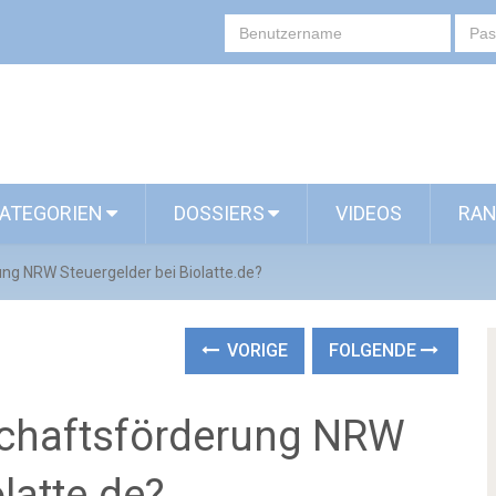
ATEGORIEN
DOSSIERS
VIDEOS
RAN
ung NRW Steuergelder bei Biolatte.de?
VORIGE
FOLGENDE
schaftsförderung NRW
latte.de?