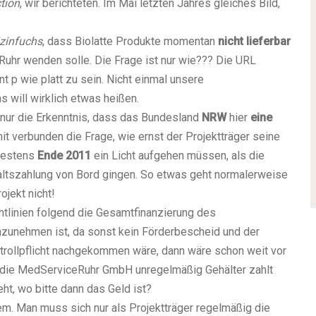
tion
, wir berichteten. Im Mai letzten Jahres gleiches Bild,
zinfuchs
, dass Biolatte Produkte momentan
nicht lieferbar
Ruhr wenden solle. Die Frage ist nur wie??? Die URL
int p wie platt zu sein. Nicht einmal unsere
 will wirklich etwas heißen.
 nur die Erkenntnis, dass das Bundesland
NRW
hier
eine
it verbunden die Frage, wie ernst der Projektträger seine
ätestens
Ende 2011
ein Licht aufgehen müssen, als die
altszahlung von Bord gingen. So etwas geht normalerweise
ojekt nicht!
htlinien folgend die Gesamtfinanzierung des
anzunehmen ist, da sonst kein Förderbescheid und der
trollpflicht nachgekommen wäre, dann wäre schon weit vor
 die MedServiceRuhr GmbH unregelmäßig Gehälter zahlt
eht, wo bitte dann das Geld ist?
em. Man muss sich nur als Projektträger regelmäßig die