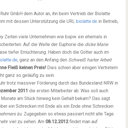
Ruhr GmbH dem Autor an, ihn beim Vertrieb der Biolatte
ahm mit dessen Unterstützung die URL
biolatte.de
in Betrieb,
 Zeiten viele Unternehmen wie bspw. ein ehemals in
cheiterten. Auf die Welle der Euphorie die
dicke Marie
hase tiefer Ernüchterung. Haben doch die Götter auch im
olatte.de
, ganz an den Anfang den
Schweiß harter Arbeit
ne Fleiß keinen Preis!
Dies schien aber einigen Vertretern
 ganz so geläufig zu sein.
hr trotz massiver Förderung durch das Bundesland NRW in
zember 2011
die ersten Mitarbeiter ab. Was soll auch
ei Monate am Stück hinweg kein Gehalt bekam? Das sagt
lieber ein Schrecken mit Ende als ein Ende ohne Schrecken
tnehmers
zu. Zugegeben so etwas passiert nicht alle Tage.
 mehr viel zu sehen. Am
08.12.2012
findet man auf