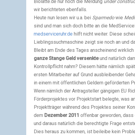
Biolatte.de nur noch die Meldung
under construc
wir berichteten ebenfalls.
Heute nun lesen wir u.a. bei
Sparmedo
wie
Medi
sind und man sich doch bitte an die MedService
medserviceruhr.de
hilft nicht weiter. Diese sche
Lieblingssuchmaschine zeigt sie noch an und das
Bleibt am Ende des Tages anscheinend wirklich
ganze Stange Geld versenkte
und natürlich dam
Kontrollpflicht nahm? Diesem hätte nämlich sp
ersten Mitarbeiter auf Grund ausbleibender Geh
in einem mit öffentlichen Geldern geförderten Pr
Wenn nämlich der Antragsteller gängigen EU Ric
Förderprojektes vor Projektstart belegte, was 
Projektträger während des Projektes seiner Kon
dem
Dezember 2011
offenbar geworden, dass
und daraus natürlich die berechtigte Frage entst
Dies heraus zu kommen, ist beileibe kein Probl