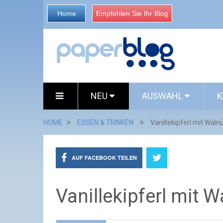
Home
Empfehlen Sie Ihr Blog
NEU
AUSWAHL
K
HOME
ESSEN & TRINKEN
Vanillekipferl mit Wal
AUF FACEBOOK TEILEN
Vanillekipferl mit 