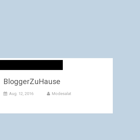
BloggerZuHause
Aug. 12, 2016
Modesalat