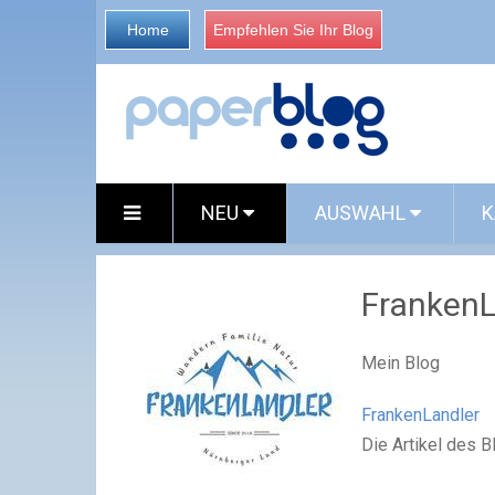
Home
Empfehlen Sie Ihr Blog
NEU
AUSWAHL
K
FrankenL
Mein Blog
FrankenLandler
Die Artikel des 