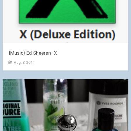
{Music} Ed Sheeran- X
Aug. 8, 2014