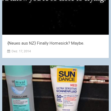
{Neues aus NZ} Finally Homesick? Maybe.
Dez. 17, 2014