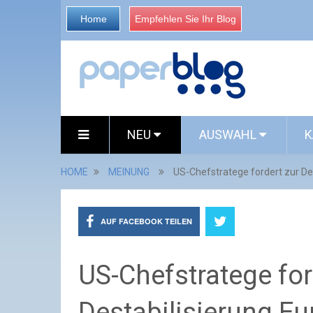
Home
Empfehlen Sie Ihr Blog
NEU
AUSWAHL
K
HOME
MEINUNG
US-Chefstratege fordert zur De
AUF FACEBOOK TEILEN
US-Chefstratege for
Destabilisierung Eu