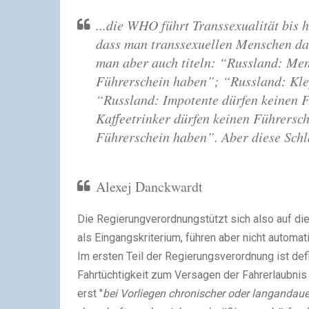
...die WHO führt Transsexualität bis 
dass man transsexuellen Menschen da
man aber auch titeln: “Russland: Me
Führerschein haben”; “Russland: Kle
“Russland: Impotente dürfen keinen F
Kaffeetrinker dürfen keinen Führersc
Führerschein haben”. Aber diese Schl
Alexej
Danckwardt
Die Regierungverordnung
stützt sich also au
f
di
als Eingangskriterium, führen aber nicht automa
I
m ersten Teil der Regierungsverordnung ist def
Fahrtüchtigkeit zum Versagen der Fahrerlaubnis 
erst "
bei Vorliegen chronischer oder langandau