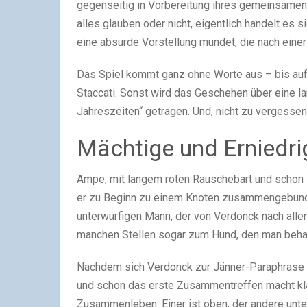
gegenseitig in Vorbereitung ihres gemeinsamen 
alles glauben oder nicht, eigentlich handelt es s
eine absurde Vorstellung mündet, die nach einer 
Das Spiel kommt ganz ohne Worte aus – bis auf d
Staccati. Sonst wird das Geschehen über eine l
Jahreszeiten“ getragen. Und, nicht zu vergesse
Mächtige und Erniedri
Ampe, mit langem roten Rauschebart und schon s
er zu Beginn zu einem Knoten zusammengebunden
unterwürfigen Mann, der von Verdonck nach allen 
manchen Stellen sogar zum Hund, den man beha
Nachdem sich Verdonck zur Jänner-Paraphrase vo
und schon das erste Zusammentreffen macht kla
Zusammenleben. Einer ist oben, der andere unt