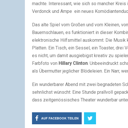
machte. Interessant, wie sich so mancher Kreis
Verdonck und Ampe ein neues Komödiantenduo,
Das alte Spiel vom Großen und vom Kleinen, v
Bauernschlauen, es funktioniert in dieser Kombin
elektronische Hilfsmittel auskommt. Die Musik
Platten. Ein Tisch, ein Sessel, ein Toaster, drei
es nicht, um damit ausgiebigst kreativ zu spielen
Farbfoto von
Hillary Clinton
. Unbeeindruckt sch
als Übermutter jeglicher Blödeleien. Ein Narr, w
Ein wunderbarer Abend mit zwei begnadeten Sc
sehnlichst wünscht: Eine Stunde prallvoll gepa
dass zeitgenössisches Theater wunderbar unter
AUF FACEBOOK TEILEN