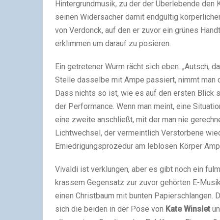
Hintergrundmusik, zu der der Überlebende den 
seinen Widersacher damit endgültig körperlichen
von Verdonck, auf den er zuvor ein grünes Hand
erklimmen um darauf zu posieren.
Ein getretener Wurm rächt sich eben. „Autsch, d
Stelle dasselbe mit Ampe passiert, nimmt man de
Dass nichts so ist, wie es auf den ersten Blick s
der Performance. Wenn man meint, eine Situation
eine zweite anschließt, mit der man nie gerechn
Lichtwechsel, der vermeintlich Verstorbene wied
Erniedrigungsprozedur am leblosen Körper Ampe
Vivaldi ist verklungen, aber es gibt noch ein ful
krassem Gegensatz zur zuvor gehörten E-Musik
einen Christbaum mit bunten Papierschlangen. De
sich die beiden in der Pose von
Kate Winslet
un