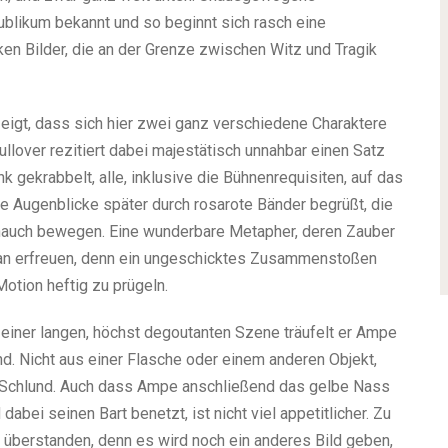
blikum bekannt und so beginnt sich rasch eine
ken Bilder, die an der Grenze zwischen Witz und Tragik
 zeigt, dass sich hier zwei ganz verschiedene Charaktere
lover rezitiert dabei majestätisch unnahbar einen Satz
 gekrabbelt, alle, inklusive die Bühnenrequisiten, auf das
e Augenblicke später durch rosarote Bänder begrüßt, die
ndhauch bewegen. Eine wunderbare Metapher, deren Zauber
daran erfreuen, denn ein ungeschicktes Zusammenstoßen
Motion heftig zu prügeln.
n einer langen, höchst degoutanten Szene träufelt er Ampe
d. Nicht aus einer Flasche oder einem anderen Objekt,
 Schlund. Auch dass Ampe anschließend das gelbe Nass
bei seinen Bart benetzt, ist nicht viel appetitlicher. Zu
 überstanden, denn es wird noch ein anderes Bild geben,