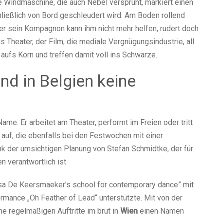
 Windmaschine, die auch Nebel versprüht, markiert einen
ießlich von Bord geschleudert wird. Am Boden rollend
ber sein Kompagnon kann ihm nicht mehr helfen, rudert doch
 Theater, der Film, die mediale Vergnügungsindustrie, all
aufs Korn und treffen damit voll ins Schwarze.
d in Belgien keine
ame. Er arbeitet am Theater, performt im Freien oder tritt
auf, die ebenfalls bei den Festwochen mit einer
nk der umsichtigen Planung von Stefan Schmidtke, der für
verantwortlich ist.
esa De Keersmaeker’s school for contemporary dance” mit
ormance „Oh Feather of Lead“ unterstützte. Mit von der
ine regelmäßigen Auftritte im brut in
Wien
einen Namen