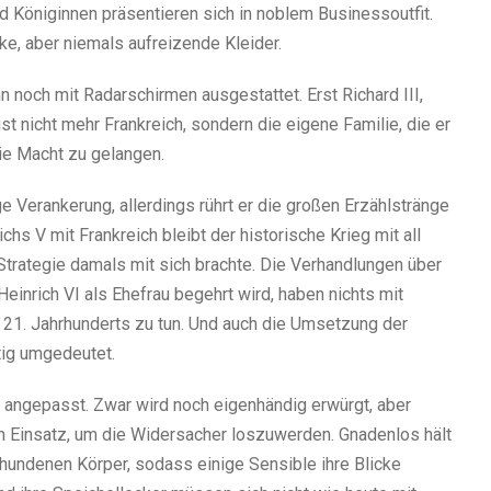
d Königinnen präsentieren sich in noblem Businessoutfit.
e, aber niemals aufreizende Kleider.
n noch mit Radarschirmen ausgestattet. Erst Richard III,
ist nicht mehr Frankreich, sondern die eigene Familie, die er
ie Macht zu gelangen.
ge Verankerung, allerdings rührt er die großen Erzählstränge
hs V mit Frankreich bleibt der historische Krieg mit all
 Strategie damals mit sich brachte. Die Verhandlungen über
einrich VI als Ehefrau begehrt wird, haben nichts mit
1. Jahrhunderts zu tun. Und auch die Umsetzung der
tig umgedeutet.
t angepasst. Zwar wird noch eigenhändig erwürgt, aber
m Einsatz, um die Widersacher loszuwerden. Gnadenlos hält
undenen Körper, sodass einige Sensible ihre Blicke