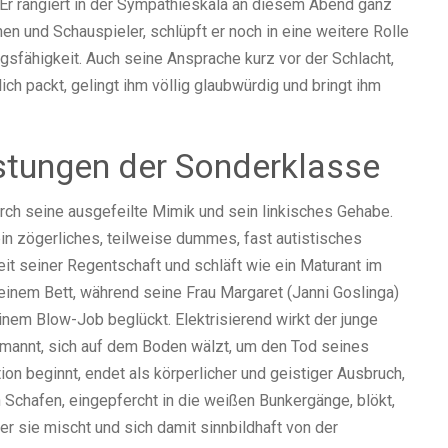
Er rangiert in der Sympathieskala an diesem Abend ganz
en und Schauspieler, schlüpft er noch in eine weitere Rolle
sfähigkeit. Auch seine Ansprache kurz vor der Schlacht,
ich packt, gelingt ihm völlig glaubwürdig und bringt ihm
stungen der Sonderklasse
durch seine ausgefeilte Mimik und sein linkisches Gehabe.
in zögerliches, teilweise dummes, fast autistisches
eit seiner Regentschaft und schläft wie ein Maturant im
einem Bett, während seine Frau Margaret (Janni Goslinga)
nem Blow-Job beglückt. Elektrisierend wirkt der junge
rmannt, sich auf dem Boden wälzt, um den Tod seines
on beginnt, endet als körperlicher und geistiger Ausbruch,
 Schafen, eingepfercht in die weißen Bunkergänge, blökt,
 sie mischt und sich damit sinnbildhaft von der