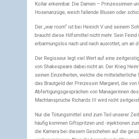
Kollar erkennbar. Die Damen – Prinzessinnen un
Hosenanzüge, weich fallende Blusen oder schick
Der „war room“ ist bei Heinich V und seinem Soh
braucht diese Hilfsmittel nicht mehr. Sein Feind 
erbarmungslos nach und nach ausrottet, um an d
Der Regisseur legt viel Wert auf eine zeitgeisti
von Shakespeare dabei nicht an. Der Krieg Heinric
seinen Einzelheiten, welche die mittelalterliche
das Brautgeld der Prinzessin Margaret, die von H
Abfertigungsgesprächen von Managerinnen des 2
Machtansprüche Richards III wird nicht zeitgeis
Nur die Tötungsmittel sind zum Teil unserer Zei
häufig kommen Giftspritzen und -injektionen zu
die Kamera bei diesem Geschehen auf die gesch