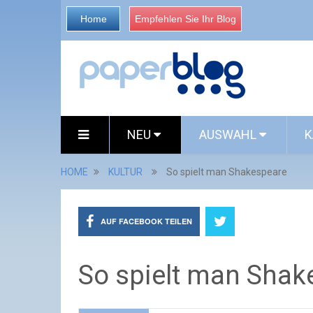
Home
Empfehlen Sie Ihr Blog
NEU
AUSWAHL
K
HOME
KULTUR
So spielt man Shakespeare
AUF FACEBOOK TEILEN
So spielt man Shak