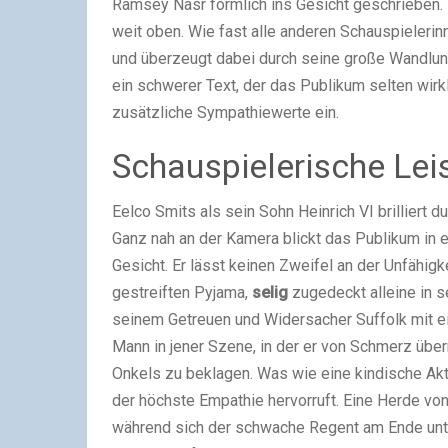
Ramsey Nasr förmlich ins Gesicht geschrieben. 
weit oben. Wie fast alle anderen Schauspielerinn
und überzeugt dabei durch seine große Wandlung
ein schwerer Text, der das Publikum selten wirkl
zusätzliche Sympathiewerte ein.
Schauspielerische Lei
Eelco Smits als sein Sohn Heinrich VI brilliert 
Ganz nah an der Kamera blickt das Publikum in e
Gesicht. Er lässt keinen Zweifel an der Unfähigk
gestreiften Pyjama,
selig
zugedeckt alleine in s
seinem Getreuen und Widersacher Suffolk mit ei
Mann in jener Szene, in der er von Schmerz übe
Onkels zu beklagen. Was wie eine kindische Akti
der höchste Empathie hervorruft. Eine Herde von
während sich der schwache Regent am Ende unter