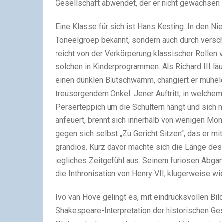
Gesellschaft abwendet, der er nicht gewachsen i
Eine Klasse für sich ist Hans Kesting. In den Nie
Toneelgroep bekannt, sondern auch durch versc
reicht von der Verkörperung klassischer Rollen
solchen in Kinderprogrammen. Als Richard III lä
einen dunklen Blutschwamm, changiert er mühel
treusorgendem Onkel. Jener Auftritt, in welchem
Perserteppich um die Schultern hängt und sich
anfeuert, brennt sich innerhalb von wenigen Mo
gegen sich selbst „Zu Gericht Sitzen“, das er m
grandios. Kurz davor machte sich die Länge de
jegliches Zeitgefühl aus. Seinem furiosen Abgan
die Inthronisation von Henry VII, klugerweise w
Ivo van Hove gelingt es, mit eindrucksvollen Bi
Shakespeare-Interpretation der historischen G