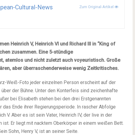
pean-Cultural-News
Zum Original-Artikel
 Heinrich V, Heinrich VI und Richard III in “King of
ochen zusammen. Eine 5-stündige
nt,
atemlos
und nicht zuletzt auch voyeuristisch. Große
klären, aber überraschenderweise wenig Zeitkritisches.
rz-Weiß-Foto jeder einzelnen Person erscheint auf der
über der Bühne. Unter den Konterfeis sind zeichenhafte
Außer bei Elisabeth stehen bei den drei Erstgenannten
r das Ende ihrer Regierungsperiode. In rascher Abfolge
h V. Aber es ist sein Vater, Heinrich IV, der live in der
ist. Er liegt mit nacktem Oberkörper in einem weißen Bett.
in Sohn, Henry V, ist an seiner Seite.