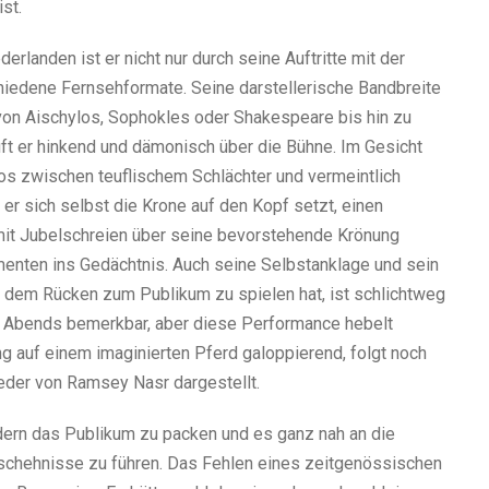
st.
derlanden ist er nicht nur durch seine Auftritte mit der
hiedene Fernsehformate. Seine darstellerische Bandbreite
 von Aischylos, Sophokles oder Shakespeare bis hin zu
uft er hinkend und dämonisch über die Bühne. Im Gesicht
os zwischen teuflischem Schlächter und vermeintlich
 er sich selbst die Krone auf den Kopf setzt, einen
 mit Jubelschreien über seine bevorstehende Krönung
menten ins Gedächtnis. Auch seine Selbstanklage und sein
it dem Rücken zum Publikum zu spielen hat, ist schlichtweg
s Abends bemerkbar, aber diese Performance hebelt
g auf einem imaginierten Pferd galoppierend, folgt noch
ieder von Ramsey Nasr dargestellt.
ldern das Publikum zu packen und es ganz nah an die
eschehnisse zu führen. Das Fehlen eines zeitgenössischen