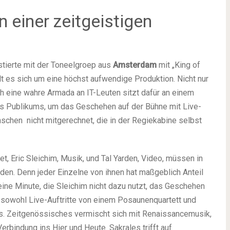
in einer zeitgeistigen
stierte mit der Toneelgroep aus
Amsterdam
mit „King of
lt es sich um eine höchst aufwendige Produktion. Nicht nur
h eine wahre Armada an IT-Leuten sitzt dafür an einem
es Publikums, um das Geschehen auf der Bühne mit Live-
chen nicht mitgerechnet, die in der Regiekabine selbst
t, Eric Sleichim, Musik, und Tal Yarden, Video, müssen in
n. Denn jeder Einzelne von ihnen hat maßgeblich Anteil
ine Minute, die Sleichim nicht dazu nutzt, das Geschehen
r sowohl Live-Auftritte von einem Posaunenquartett und
es. Zeitgenössisches vermischt sich mit Renaissancemusik,
rbindung ins Hier und Heute. Sakrales trifft auf