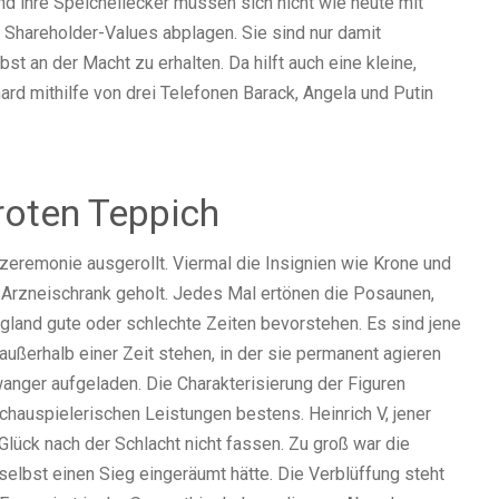
d ihre Speichellecker müssen sich nicht wie heute mit
Shareholder-Values abplagen. Sie sind nur damit
bst an der Macht zu erhalten. Da hilft auch eine kleine,
rd mithilfe von drei Telefonen Barack, Angela und Putin
roten Teppich
szeremonie ausgerollt. Viermal die Insignien wie Krone und
 Arzneischrank geholt. Jedes Mal ertönen die Posaunen,
ngland gute oder schlechte Zeiten bevorstehen. Es sind jene
außerhalb einer Zeit stehen, in der sie permanent agieren
ger aufgeladen. Die Charakterisierung der Figuren
schauspielerischen Leistungen bestens. Heinrich V, jener
Glück nach der Schlacht nicht fassen. Zu groß war die
elbst einen Sieg eingeräumt hätte. Die Verblüffung steht