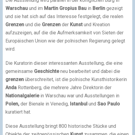
Die Ausstellung wird parallel in der königlichen Burg in
Warschau
und im
Martin Gropius Bau
in
Berlin
gezeigt
und sie hat sich auf das Interesse festgelegt, die realen
Grenzen
und die
Grenzen
der
Kunst
und Kreation
aufzuzeigen, auf die die Aufmerksamkeit von Sieten der
Europäischen Union wie der polnischen Regierung gelegt
wird.
Die Kuratorin dieser interessanten Ausstellung, die eine
gemeinsame
Geschichte
neu bearbeitet und dabei die
grenzen
überschreitet, ist die polnische Kunsthistorikerin
Anda
Rottenberg, die mehrere Jahre Direktorin der
Nationalgalerie
in Warschau war und Ausstellungen in
Polen,
der Bienale in Venedig,
Istanbul
und
Sao Paulo
kuratiert hat.
Diese Ausstellung bringt 800 historische Stücke und
Objekte der zeitgenössischen
Kunst
zusammen, die einen