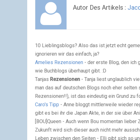
Autor Des Artikels :
Jac
10 Lieblingsblogs? Also das ist jetzt echt geme
ignorieren wir das einfach, ja?
Amelies Rezensionen
- der erste Blog, den ich
wie Buchblogs überhaupt gibt. :D
Tanjas
Rezensionen
- Tanja liest unglaublich v
man das auf deutschen Blogs noch eher selten 
Rezensionen!!), ist das eindeutig ein Grund zu f
Caro's Tipp
- Anne bloggt mittlerweile wieder r
gibt es bei ihr die Japan Akte, in der sie über 
[BOU]Queen - Auch wenn Bou momentan lieber Zeld
Zukunft wird sich dieser auch nicht mehr aussch
Leben zwischen den Seiten - Elli gibt sich so un