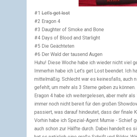
#1
Let's get lost
#2 Eragon 4
#3 Daughter of Smoke and Bone
#4 Days of Blood and Starlight
#5 Die Geächteten
#6 Der Wald der tausend Augen
Huhu! Diese Woche habe ich wieder nicht viel g
Immerhin habe ich
Let's get Lost
beendet. Ich ha
mittelmäßig. Schlecht war es keinesfalls, auch n
gefehlt, um mehr als 3 Sterne geben zu können. D
Eragon 4
habe ich weitergelesen, aber mehr als 
immer noch nicht bereit für den großen Showdow
passiert, was darauf hindeutet, dass der finale 
Vorhin habe ich
Spezial-Agent Mumie - Schief g
auch schon zur Hälfte durch. Dabei handelt es 
hat es natürlich eine große Schrift und Bilder. 