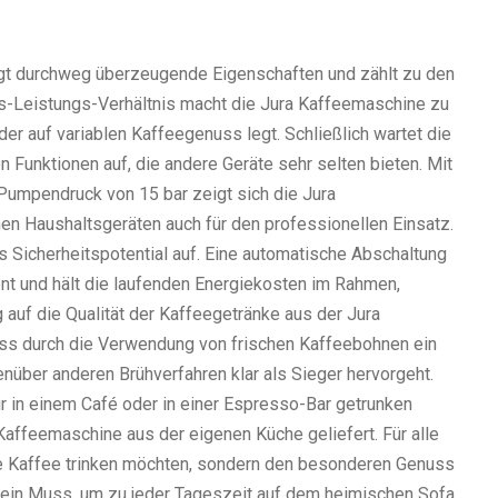
gt durchweg überzeugende Eigenschaften und zählt zu den
eis-Leistungs-Verhältnis macht die Jura Kaffeemaschine zu
er auf variablen Kaffeegenuss legt. Schließlich wartet die
n Funktionen auf, die andere Geräte sehr selten bieten. Mit
mpendruck von 15 bar zeigt sich die Jura
n Haushaltsgeräten auch für den professionellen Einsatz.
 Sicherheitspotential auf. Eine automatische Abschaltung
ient und hält die laufenden Energiekosten im Rahmen,
 auf die Qualität der Kaffeegetränke aus der Jura
ass durch die Verwendung von frischen Kaffeebohnen ein
nüber anderen Brühverfahren klar als Sieger hervorgeht.
ur in einem Café oder in einer Espresso-Bar getrunken
 Kaffeemaschine aus der eigenen Küche geliefert. Für alle
sse Kaffee trinken möchten, sondern den besonderen Genuss
 ein Muss, um zu jeder Tageszeit auf dem heimischen Sofa