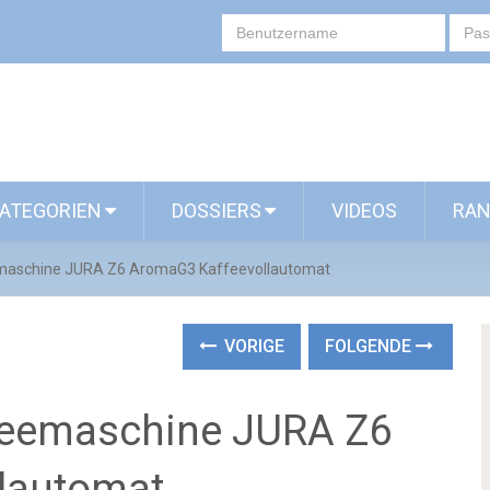
ATEGORIEN
DOSSIERS
VIDEOS
RAN
eemaschine JURA Z6 AromaG3 Kaffeevollautomat
VORIGE
FOLGENDE
ffeemaschine JURA Z6
lautomat