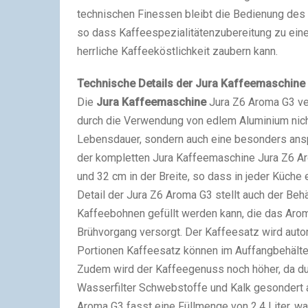
technischen Finessen bleibt die Bedienung des 
so dass Kaffeespezialitätenzubereitung zu eine
herrliche Kaffeeköstlichkeit zaubern kann.
Technische Details der Jura Kaffeemaschine
Die
Jura Kaffeemaschine
Jura Z6 Aroma G3 ve
durch die Verwendung von edlem Aluminium nicht
Lebensdauer, sondern auch eine besonders ans
der kompletten Jura Kaffeemaschine Jura Z6 Ar
und 32 cm in der Breite, so dass in jeder Küche 
Detail der Jura Z6 Aroma G3 stellt auch der Beh
Kaffeebohnen gefüllt werden kann, die das Ar
Brühvorgang versorgt. Der Kaffeesatz wird auto
Portionen Kaffeesatz können im Auffangbehält
Zudem wird der Kaffeegenuss noch höher, da du
Wasserfilter Schwebstoffe und Kalk gesondert a
Aroma G3 fasst eine Füllmenge von 2,4 Liter, 