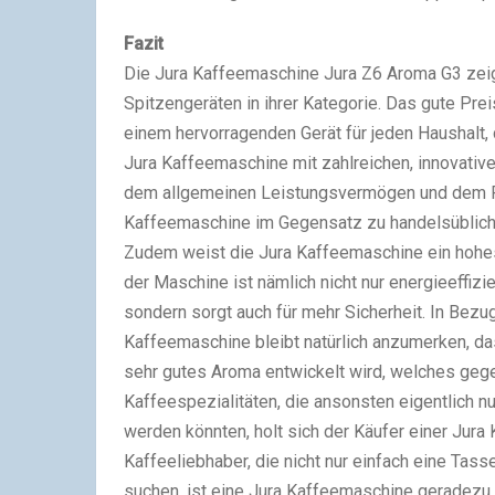
Fazit
Die Jura Kaffeemaschine Jura Z6 Aroma G3 zei
Spitzengeräten in ihrer Kategorie. Das gute Pr
einem hervorragenden Gerät für jeden Haushalt, d
Jura Kaffeemaschine mit zahlreichen, innovative
dem allgemeinen Leistungsvermögen und dem Pu
Kaffeemaschine im Gegensatz zu handelsübliche
Zudem weist die Jura Kaffeemaschine ein hohes
der Maschine ist nämlich nicht nur energieeffiz
sondern sorgt auch für mehr Sicherheit. In Bezug
Kaffeemaschine bleibt natürlich anzumerken, d
sehr gutes Aroma entwickelt wird, welches gege
Kaffeespezialitäten, die ansonsten eigentlich n
werden könnten, holt sich der Käufer einer Jura
Kaffeeliebhaber, die nicht nur einfach eine Ta
suchen, ist eine Jura Kaffeemaschine geradezu