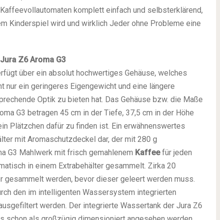
Kaffeevollautomaten komplett einfach und selbsterklärend,
m Kinderspiel wird und wirklich Jeder ohne Probleme eine
 Jura Z6 Aroma G3
rfügt über ein absolut hochwertiges Gehäuse, welches
 nur ein geringeres Eigengewicht und eine längere
prechende Optik zu bieten hat. Das Gehäuse bzw. die Maße
oma G3 betragen 45 cm in der Tiefe, 37,5 cm in der Höhe
ein Plätzchen dafür zu finden ist. Ein erwähnenswertes
älter mit Aromaschutzdeckel dar, der mit 280 g
oma G3 Mahlwerk mit frisch gemahlenem
Kaffee
für jeden
matisch in einem Extrabehälter gesammelt. Zirka 20
er gesammelt werden, bevor dieser geleert werden muss.
rch den im intelligenten Wassersystem integrierten
usgefiltert werden. Der integrierte Wassertank der Jura Z6
was schon als großzügig dimensioniert angesehen werden