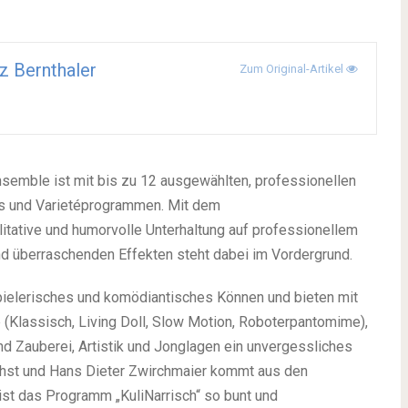
z Bernthaler
Zum Original-Artikel
semble ist mit bis zu 12 ausgewählten, professionellen
ws und Varietéprogrammen. Mit dem
itative und humorvolle Unterhaltung auf professionellem
und überraschenden Effekten steht dabei im Vordergrund.
spielerisches und komödiantisches Können und bieten mit
(Klassisch, Living Doll, Slow Motion, Roboterpantomime),
nd Zauberei, Artistik und Jonglagen ein unvergessliches
chst und Hans Dieter Zwirchmaier kommt aus den
ist das Programm „KuliNarrisch“ so bunt und