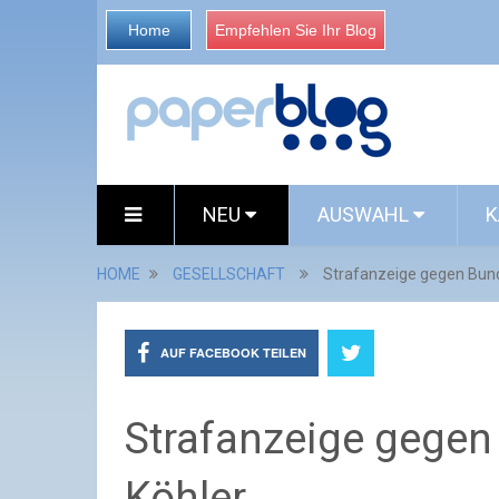
Home
Empfehlen Sie Ihr Blog
NEU
AUSWAHL
K
HOME
GESELLSCHAFT
Strafanzeige gegen Bund
AUF FACEBOOK TEILEN
Strafanzeige gegen
Köhler