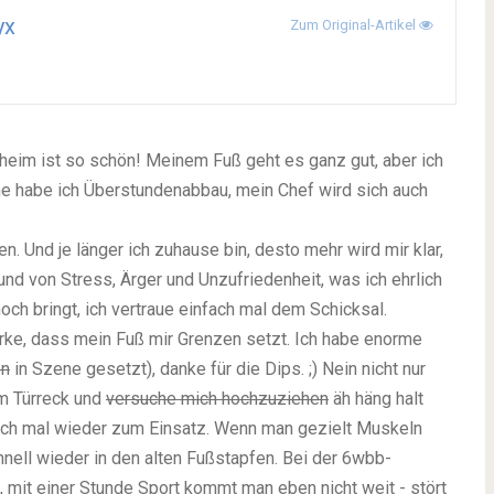
yx
Zum Original-Artikel
aheim ist so schön! Meinem Fuß geht es ganz gut, aber ich
e habe ich Überstundenabbau, mein Chef wird sich auch
. Und je länger ich zuhause bin, desto mehr wird mir klar,
rund von Stress, Ärger und Unzufriedenheit, was ich ehrlich
ch bringt, ich vertraue einfach mal dem Schicksal.
merke, dass mein Fuß mir Grenzen setzt. Ich habe enorme
ön
in Szene gesetzt), danke für die Dips. ;) Nein nicht nur
em Türreck und
versuche mich hochzuziehen
äh häng halt
uch mal wieder zum Einsatz. Wenn man gezielt Muskeln
chnell wieder in den alten Fußstapfen. Bei der 6wbb-
 mit einer Stunde Sport kommt man eben nicht weit - stört