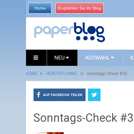
Home
Empfehlen Sie Ihr Blog
NEU
AUSWAHL
K
HOME
HEALTHY LIVING
Sonntags-Check #32
AUF FACEBOOK TEILEN
Sonntags-Check #3