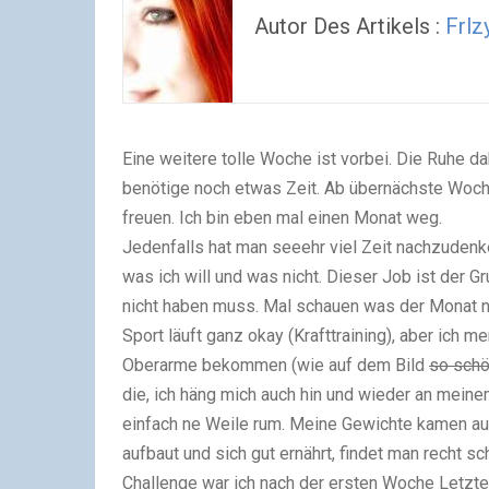
Autor Des Artikels :
Frlz
Eine weitere tolle Woche ist vorbei. Die Ruhe d
benötige noch etwas Zeit. Ab übernächste Woch
freuen. Ich bin eben mal einen Monat weg.
Jedenfalls hat man seeehr viel Zeit nachzudenken
was ich will und was nicht. Dieser Job ist der G
nicht haben muss. Mal schauen was der Monat no
Sport läuft ganz okay (Krafttraining), aber ich 
Oberarme bekommen (wie auf dem Bild
so sch
die, ich häng mich auch hin und wieder an mein
einfach ne Weile rum. Meine Gewichte kamen a
aufbaut und sich gut ernährt, findet man recht s
Challenge war ich nach der ersten Woche Letzte,