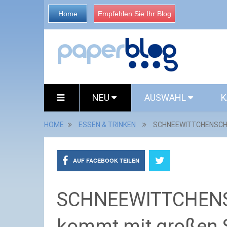
Home
Empfehlen Sie Ihr Blog
NEU
AUSWAHL
K
HOME
ESSEN & TRINKEN
SCHNEEWITTCHENSCHNIT
AUF FACEBOOK TEILEN
SCHNEEWITTCHENSC
kommt mit großen S