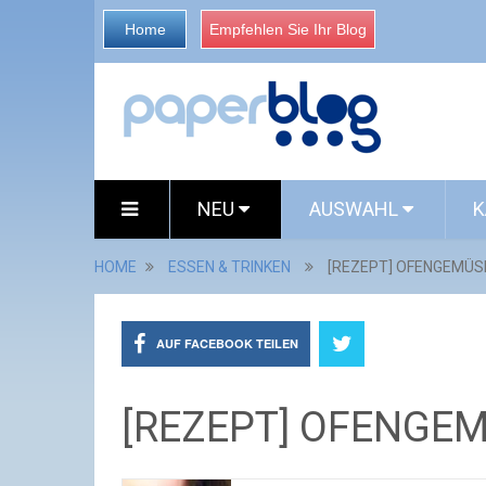
Home
Empfehlen Sie Ihr Blog
NEU
AUSWAHL
K
HOME
ESSEN & TRINKEN
[REZEPT] OFENGEMÜ
AUF FACEBOOK TEILEN
[REZEPT] OFENGE