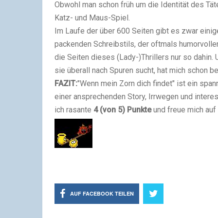
Obwohl man schon früh um die Identität des Tät
Katz- und Maus-Spiel.
Im Laufe der über 600 Seiten gibt es zwar ein
packenden
Schreibstil
s, der oftmals humorvolle
die Seiten dieses (Lady-)Thrillers nur so dahin
sie überall nach Spuren sucht, hat mich schon bee
FAZIT:
"Wenn mein Zorn dich findet" ist ein span
einer ansprechenden Story, Irrwegen und interes
ich rasante
4
(von 5)
Punkte
und freue mich auf 
AUF FACEBOOK TEILEN