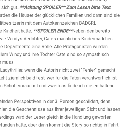
ich gut...
**Achtung SPOILER** Zum Lesen bitte Text
den die Häuser der glücklichen Familien und dann sind sie
t-Mitbesitzerin mit dem Autokennzeichen BADGRL
e Kindheit hatte.
**SPOILER ENDE**
Neben den bereits
 wie Windys Verlobter, Cates männliches Kindermädchen
e Departments eine Rolle. Alle
Protagonisten
wurden
 allem Windy und ihre Tochter Cate sind so sympathisch
n muss.
Ladythriller, wenn die Autorin nicht zwei "Fehler" gemacht
eht ziemlich bald fest, wer für die Taten verantwortlich ist,
 Schritt voraus ist und zweitens finde ich die enthaltene
nden Perspektiven in der 3. Person geschildert, denn
len die Geschehnisse aus ihrer jeweiligen Sicht und lassen
erdings wird der Leser gleich in die
Handlung
geworfen
funden hatte, aber dann kommt die Story so richtig in Fahrt.