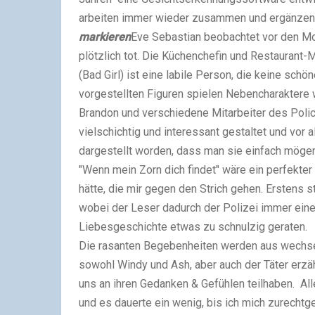
arbeiten immer wieder zusammen und ergänzen s
markieren
Eve Sebastian beobachtet vor den Mor
plötzlich tot. Die Küchenchefin und Restauran
(Bad Girl) ist eine labile Person, die keine schön
vorgestellten Figuren spielen Nebencharaktere
Brandon und verschiedene Mitarbeiter des Polic
vielschichtig und interessant gestaltet und vor
dargestellt worden, dass man sie einfach möge
"Wenn mein Zorn dich findet" wäre ein perfekter 
hätte, die mir gegen den Strich gehen. Erstens st
wobei der Leser dadurch der Polizei immer einen
Liebesgeschichte etwas zu schnulzig geraten.
Die rasanten Begebenheiten werden aus wechsel
sowohl Windy und Ash, aber auch der Täter erzäh
uns an ihren Gedanken & Gefühlen teilhaben. All
und es dauerte ein wenig, bis ich mich zurechtge