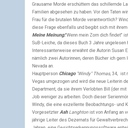
Grausame Morde erschüttern das schillernde Las 
Familien abgesehen zu haben. Vor den Taten wir
Frau für die brutalen Morde verantwortlich? Wind
diese Frage ebenfalls und begibt sich mit ihrem
Meine Meinung:
"Wenn mein Zorn dich findet" i
SuB-Leiche, da dieses Buch 3 Jahre ungelesen hi
Interessanterweise erwähnt die Autorin Susan E.
nämlich zwei Autorinnen, deren Bücher ich gern 
Nevada an.
Hauptperson
Chicago
"Windy" Thomas
, 34, ist
Vegas umgezogen und wird die neue Leiterin de
Department, da sie ihrem Verlobten Bill
(der mi
Job weniger zu arbeiten. Doch dieser Serienmörd
Windy, die eine exzellente Beobachtungs- und K
Vorgesetzter
Ash
Langhton
ist von Anfang an v
jährige Leiter des Dezernats für Gewaltverbrechen
Jahren eine Gesichtserkennungssoftware entwic