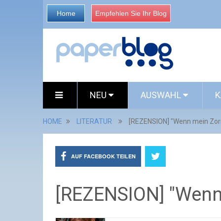
Home
Empfehlen Sie Ihr Blog
NEU
AUSWAHL
K
HOME
LITERATUR
[REZENSION] "Wenn mein Zorn
AUF FACEBOOK TEILEN
[REZENSION] "Wenn 