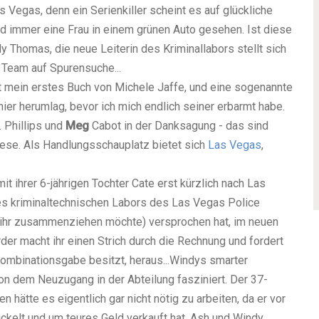
Vegas, denn ein Serienkiller scheint es auf glückliche
d immer eine Frau in einem grünen Auto gesehen. Ist diese
y Thomas, die neue Leiterin des Kriminallabors stellt sich
 Team auf Spurensuche...
st mein erstes Buch von Michele Jaffe, und eine sogenannte
er herumlag, bevor ich mich endlich seiner erbarmt habe.
 Phillips und
Meg
Cabot in der Danksagung - das sind
lese. Als Handlungsschauplatz bietet sich
Las Vegas
,
 mit ihrer 6-jährigen Tochter Cate erst kürzlich nach Las
s kriminaltechnischen Labors des Las Vegas Police
t ihr zusammenziehen möchte)
versprochen hat, im neuen
er macht ihr einen Strich durch die Rechnung und fordert
ombinationsgabe besitzt, heraus...
Windys smarter
on dem Neuzugang in der Abteilung fasziniert. Der 37-
 hätte es eigentlich gar nicht nötig zu arbeiten, da er vor
kelt und um teures Geld verkauft hat. Ash und Windy