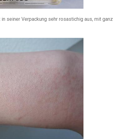
 in seiner Verpackung sehr rosastichig aus, mit ganz