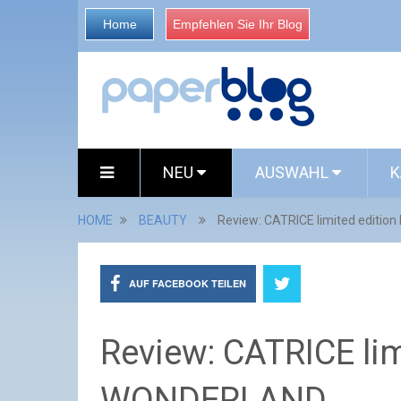
Home
Empfehlen Sie Ihr Blog
NEU
AUSWAHL
K
HOME
BEAUTY
Review: CATRICE limited edit
AUF FACEBOOK TEILEN
Review: CATRICE li
WONDERLAND