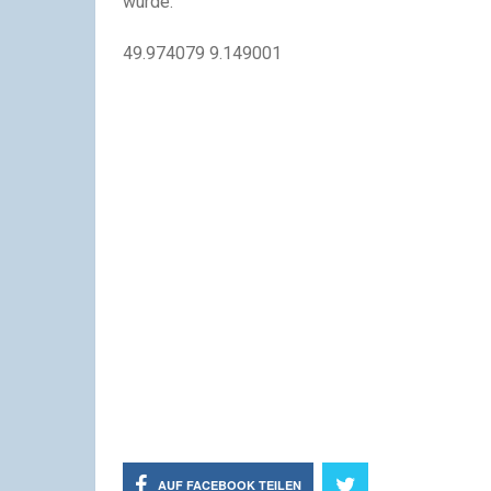
wurde.
49.974079
9.149001
AUF FACEBOOK TEILEN