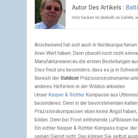
Autor Des Artikels :
Balt
Holz hacken ist deshalb so beliebt, w
Anscheinend hat sich auch in Nordeuropa heru
ihren Wert haben. Denn obwohl noch nicht einmal
Manufakturwaren.eu die ersten Bestellungen au
Dies freut uns besonders, dass es ja in Schwed
Bereich der
Outdoor
Präzisionsinstrumente unt
anderes Helferlein in der Wildnis anbieten.
Unser
Kasper & Richter
Kompasse aus Uttenreuth
besonderes. Denn in der bevorstehenden kalten
Präzisionskompassen eben
keine Angst
haben, 
bilden. Denn bei Frost eintretende Luftblasen b
Ein echter Kasper & Richter Kompass bspw. de
seinen Dienst nicht. Das können Sie selbst aus