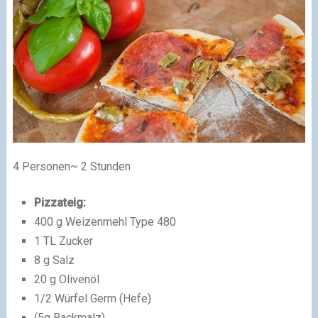
4 Personen
~ 2 Stunden
Pizzateig:
400 g Weizenmehl Type 480
1 TL Zucker
8 g Salz
20 g Olivenöl
1/2 Würfel Germ (Hefe)
(5g Backmalz)