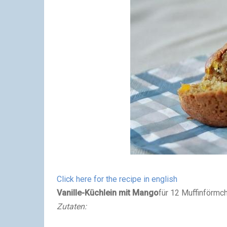
Click here for the recipe in english
Vanille-Küchlein mit Mango
für 12 Muffinförmc
Zutaten: