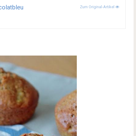
olatbleu
Zum Original-Artikel