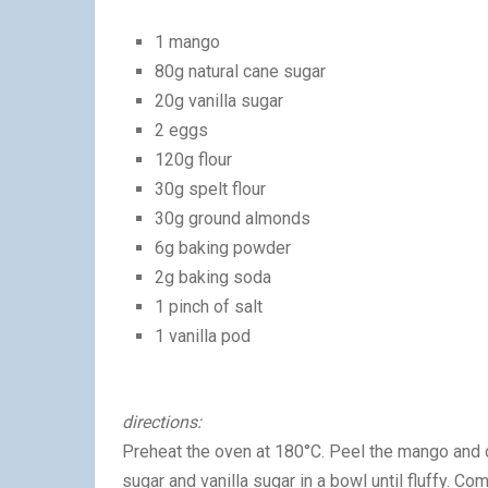
1 mango
80g natural cane sugar
20g vanilla sugar
2 eggs
120g flour
30g spelt flour
30g ground almonds
6g baking powder
2g baking soda
1 pinch of salt
1 vanilla pod
directions:
Preheat the oven at 180°C. Peel the mango and c
sugar and vanilla sugar in a bowl until fluffy. C