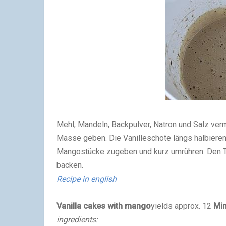
Mehl, Mandeln, Backpulver, Natron und Salz ve
Masse geben
.
Die Vanilleschote längs halbiere
Mangostücke zugeben und kurz umrühren. Den Te
backen.
Recipe in english
Vanilla cakes with mango
yields approx. 12
Min
ingredients: