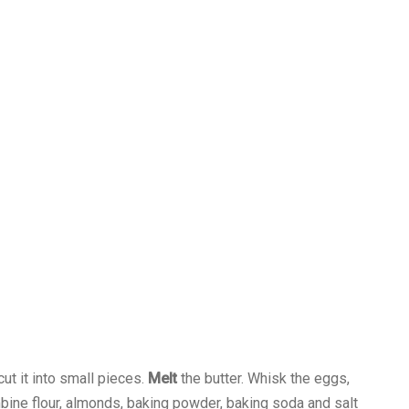
ut it into small pieces.
Melt
the butter. Whisk the eggs,
ombine flour, almonds, baking powder, baking soda and salt