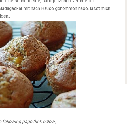
e eine sonnengelbe, saftige Mango verarbeitet.
s Madagaskar mit nach Hause genommen habe, lässt mich
gen..
he following page (link below)