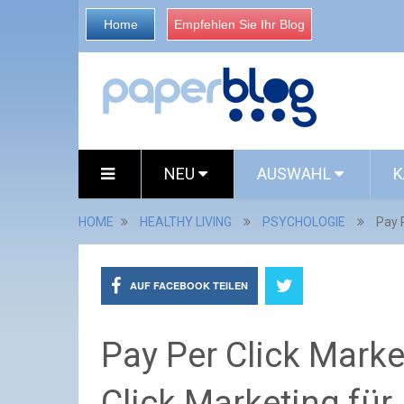
Home
Empfehlen Sie Ihr Blog
NEU
AUSWAHL
K
HOME
HEALTHY LIVING
PSYCHOLOGIE
Pay 
AUF FACEBOOK TEILEN
Pay Per Click Marke
Click Marketing für