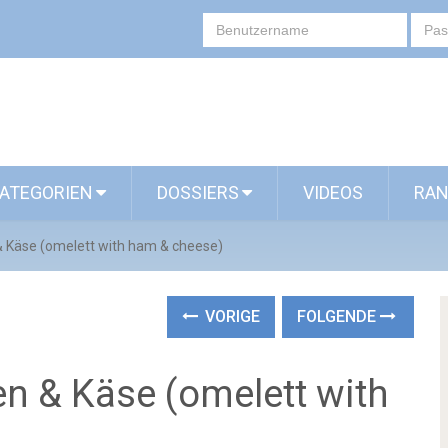
ATEGORIEN
DOSSIERS
VIDEOS
RAN
& Käse (omelett with ham & cheese)
VORIGE
FOLGENDE
n & Käse (omelett with