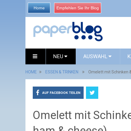
Home
Empfehlen Sie Ihr Blog
NEU
AUSWAHL
K
HOME
ESSEN & TRINKEN
Omelett mit Schinken 
AUF FACEBOOK TEILEN
Omelett mit Schinke
ham & cheese)