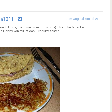
na1311
Zum Original-Artikel
on 3 Jungs, die immer in Action sind :-) Ich koche & backe
es Hobby von mir ist das "Produkte testen".