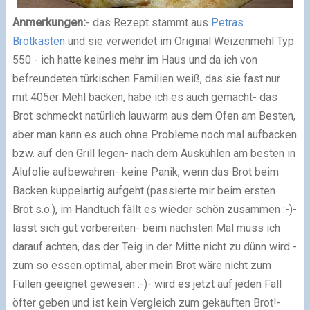
Anmerkungen:
- das Rezept stammt aus
Petras
Brotkasten
und sie verwendet im Original Weizenmehl Typ
550 - ich hatte keines mehr im Haus und da ich von
befreundeten türkischen Familien weiß, das sie fast nur
mit 405er Mehl backen, habe ich es auch gemacht
- das
Brot schmeckt natürlich lauwarm aus dem Ofen am Besten,
aber man kann es auch ohne Probleme noch mal aufbacken
bzw. auf den Grill legen
- nach dem Auskühlen am besten in
Alufolie aufbewahren
- keine Panik, wenn das Brot beim
Backen kuppelartig aufgeht (passierte mir beim ersten
Brot s.o.), im Handtuch fällt es wieder schön zusammen :-)
-
lässt sich gut vorbereiten
- beim nächsten Mal muss ich
darauf achten, das der Teig in der Mitte nicht zu dünn wird -
zum so essen optimal, aber mein Brot wäre nicht zum
Füllen geeignet gewesen :-)
- wird es jetzt auf jeden Fall
öfter geben und ist kein Vergleich zum gekauften Brot!
-