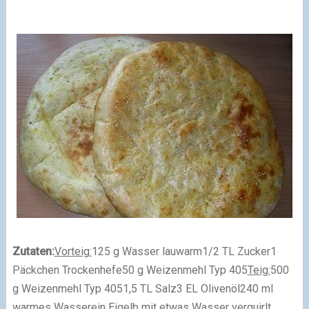
Zutaten:
Vorteig:
125 g Wasser lauwarm
1/2 TL Zucker
1
Päckchen Trockenhefe
50 g Weizenmehl Typ 405
Teig:
500
g Weizenmehl Typ 405
1,5 TL Salz
3 EL Olivenöl
240 ml
warmes Wasser
ein Eigelb mit etwas Wasser verquirlt