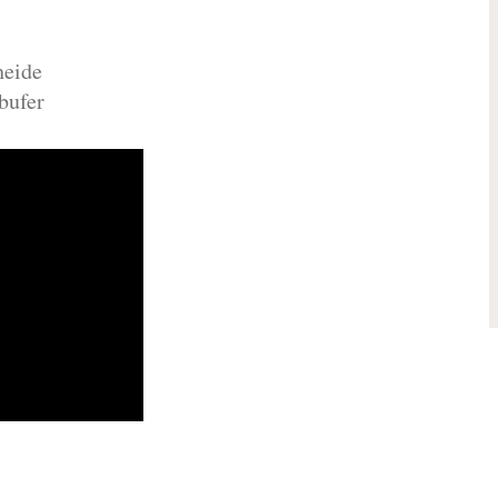
heide
bufer